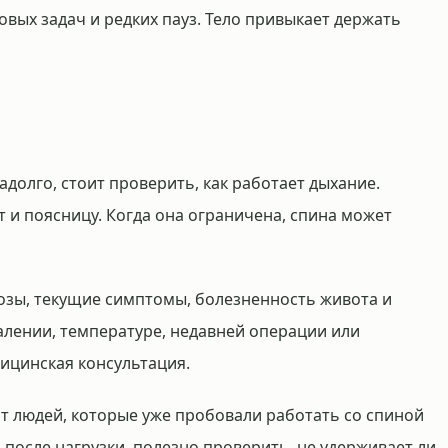
овых задач и редких пауз. Тело привыкает держать
долго, стоит проверить, как работает дыхание.
т и поясницу. Когда она ограничена, спина может
озы, текущие симптомы, болезненность живота и
алении, температуре, недавней операции или
ицинская консультация.
от людей, которые уже пробовали работать со спиной
 после нагрузки, полезно проверить, не удерживает ли