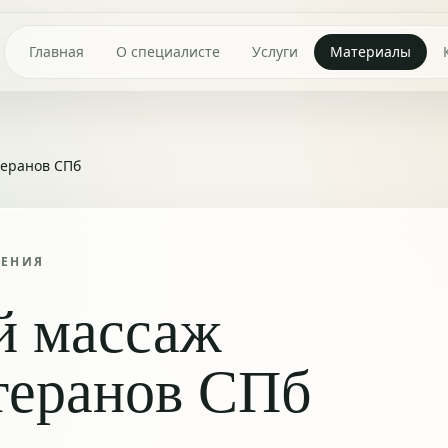
Главная
О специалисте
Услуги
Материалы
теранов СПб
ТЕНИЯ
й массаж
теранов СПб