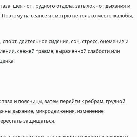
аза, шея - от грудного отдела, затылок - от дыхания и
. Поэтому на сеансе я смотрю не только место жалобы,
спорт, длительное сидение, сон, стресс, онемение и
алении, свежей травме, выраженной слабости или
ценка.
с таза и поясницы, затем перейти к ребрам, грудной
 Важны дыхание, микродвижения, изменение
перестать защищаться.
ды подходит тем, кто не хочет силового давления и