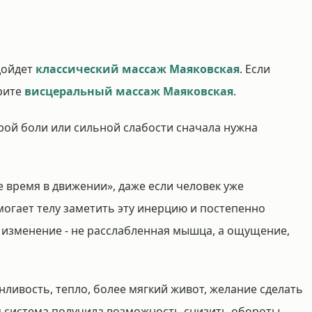
дойдет
классический массаж Маяковская
. Если
трите
висцеральный массаж Маяковская
.
трой боли или сильной слабости сначала нужна
 время в движении», даже если человек уже
огает телу заметить эту инерцию и постепенно
е изменение - не расслабленная мышца, а ощущение,
ливость, тепло, более мягкий живот, желание сделать
ая система получила возможность снизить обороты.