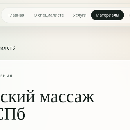
Главная
О специалисте
Услуги
Материалы
кая СПб
ТЕНИЯ
ский массаж
СПб