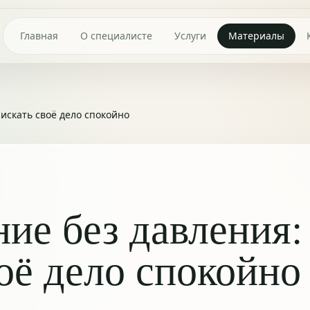
Главная
О специалисте
Услуги
Материалы
искать своё дело спокойно
ие без давления:
воё дело спокойно