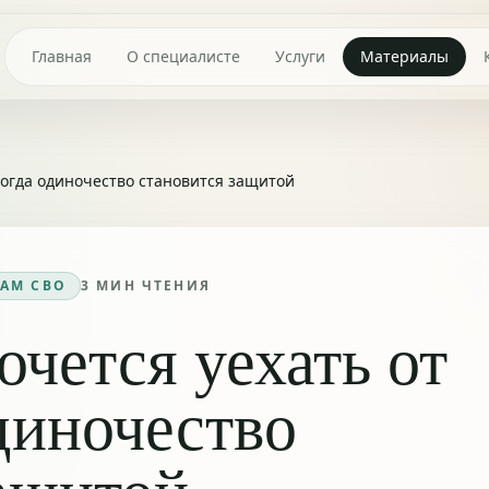
Главная
О специалисте
Услуги
Материалы
 когда одиночество становится защитой
АМ СВО
3
МИН ЧТЕНИЯ
чется уехать от
одиночество