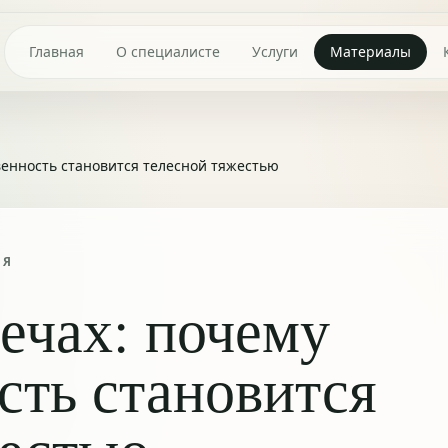
Главная
О специалисте
Услуги
Материалы
венность становится телесной тяжестью
ИЯ
ечах: почему
сть становится