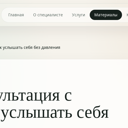
Главная
О специалисте
Услуги
Материалы
к услышать себя без давления
льтация с
 услышать себя