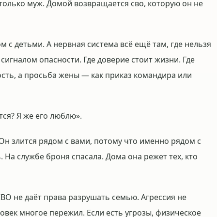
только муж. Домой возвращается сво, которую он не
ом с детьми. А нервная система всё ещё там, где нельзя
 сигналом опасности. Где доверие стоит жизни. Где
ость, а просьба жены — как приказ командира или
ся? Я же его люблю».
. Он злится рядом с вами, потому что именно рядом с
 На службе броня спасала. Дома она режет тех, кто
СВО не даёт права разрушать семью. Агрессия не
овек многое пережил. Если есть угрозы, физическое