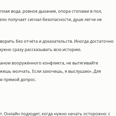
плая вода, ровное дыхание, опора стопами в пол,
тело получает сигнал безопасности, душе легче не
ворить без отчёта и доказательств. Иногда достаточно
нужно сразу рассказывать всю историю.
раном вооружённого конфликта, не вытягивайте
ожешь молчать. Если захочешь, я выслушаю». Для
ем прямой допрос.
. Онлайн подходит, когда нужно начать осторожно: с