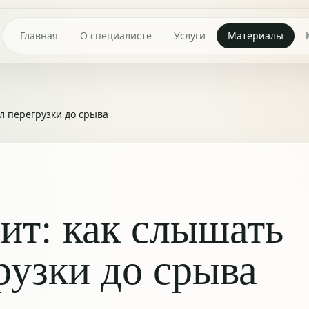
Главная
О специалисте
Услуги
Материалы
ал перегрузки до срыва
сит: как слышать
рузки до срыва