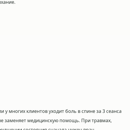
ыхание.
у многих клиентов уходит боль в спине за 3 сеанса
 не заменяет медицинскую помощь. При травмах,
ухудшении состояния сначала нужен врач.