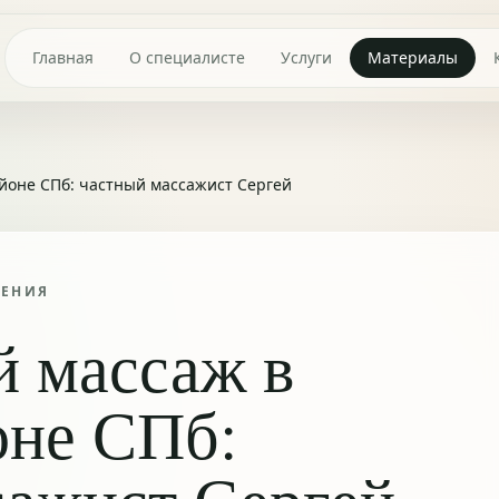
Главная
О специалисте
Услуги
Материалы
йоне СПб: частный массажист Сергей
ТЕНИЯ
й массаж в
оне СПб: