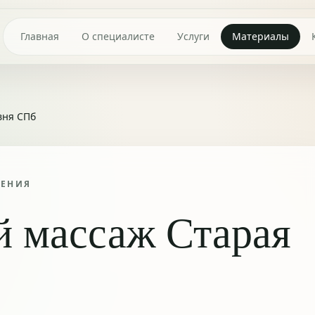
Главная
О специалисте
Услуги
Материалы
вня СПб
ТЕНИЯ
й массаж Старая