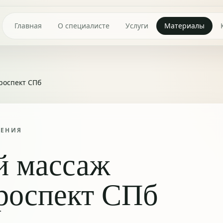
Главная
О специалисте
Услуги
Материалы
роспект СПб
ТЕНИЯ
й массаж
роспект СПб