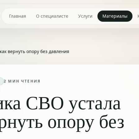
Главная
О специалисте
Услуги
Материалы
как вернуть опору без давления
2
МИН ЧТЕНИЯ
ика СВО устала
ернуть опору без