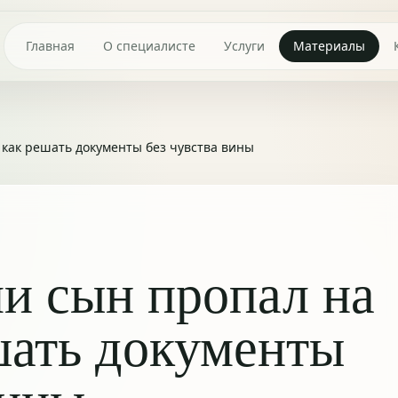
Главная
О специалисте
Услуги
Материалы
 как решать документы без чувства вины
и сын пропал на
шать документы