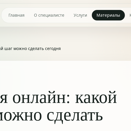
Главная
О специалисте
Услуги
Материалы
ый шаг можно сделать сегодня
я онлайн: какой
можно сделать