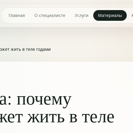
Главная
О специалисте
Услуги
Материалы
ожет жить в теле годами
а: почему
ет жить в теле