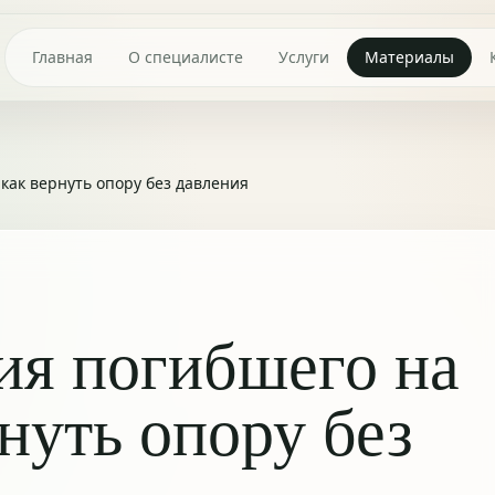
Главная
О специалисте
Услуги
Материалы
как вернуть опору без давления
ия погибшего на
нуть опору без