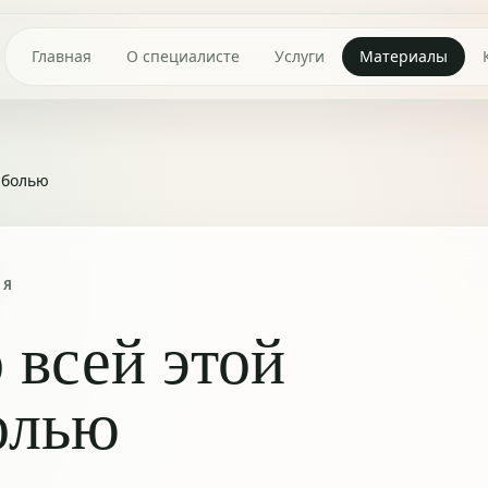
Главная
О специалисте
Услуги
Материалы
и болью
ИЯ
 всей этой
олью