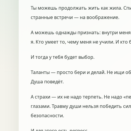
Ты можешь продолжать жить как жила. Спис
странные встречи — на воображение.
А можешь однажды признать: внутри меня 
я. Кто умеет то, чему меня не учили. И кто 
И тогда у тебя будет выбор.
Таланты — просто бери и делай. Не ищи объ
Душа поведёт.
А страхи — их не надо терпеть. Не надо «
глазами. Травму души нельзя победить сил
безопасности.
И для этого есть регресс.