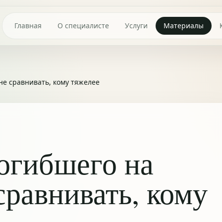
Главная
О специалисте
Услуги
Материалы
не сравнивать, кому тяжелее
огибшего на
сравнивать, кому